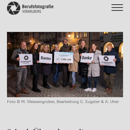
Foto © M. Weissengruber, Bearbeitung C. Eugster & A. Uher