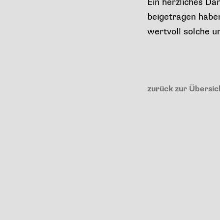
Ein herzliches Da
beigetragen haben
wertvoll solche u
zurück zur Übersic