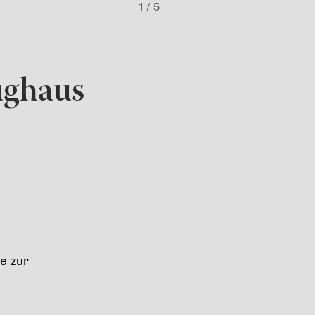
1
/ 5
ughaus
e zur